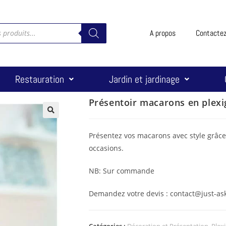
A propos
Contacte
Restauration
Jardin et jardinage
Présentoir macarons en plexi
🔍
Présentez vos macarons avec style grâce 
occasions.
NB: Sur commande
Demandez votre devis : contact@just-ask
Catégories :
Décoration et Présentation
,
Plexi