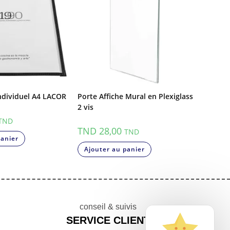
ndividuel A4 LACOR
Porte Affiche Mural en Plexiglass
2 vis
TND
TND
28,00
TND
panier
Ajouter au panier
conseil & suivis
SERVICE CLIENT