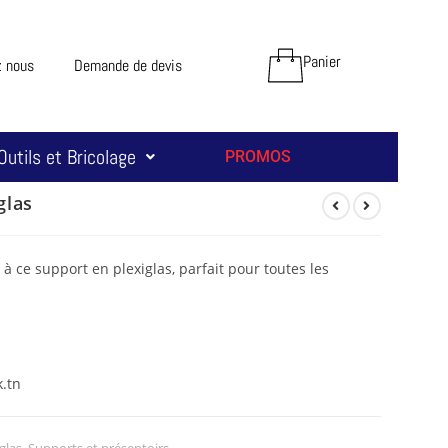
Panier
z nous
Demande de devis
Outils et Bricolage
PROMOS
glas
à ce support en plexiglas, parfait pour toutes les
.tn
glas
,
Supports et présentoirs