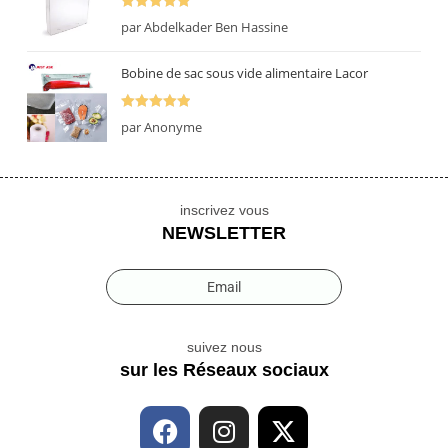
Note
5
sur
par Abdelkader Ben Hassine
5
Bobine de sac sous vide alimentaire Lacor
Note
5
sur
par Anonyme
5
inscrivez vous
NEWSLETTER
Email
suivez nous
sur les Réseaux sociaux