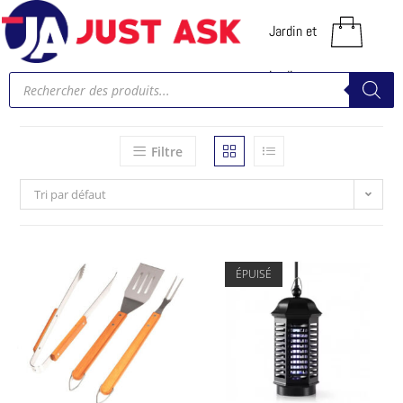
Jardin et
jardinage
Filtre
Tri par défaut
ÉPUISÉ