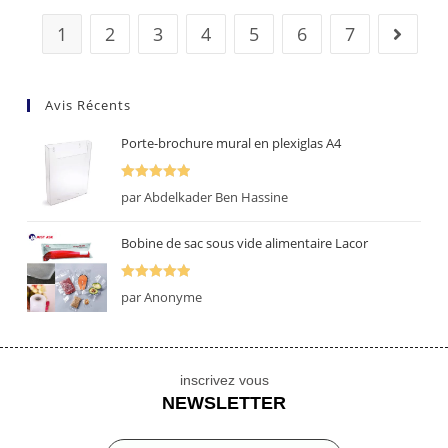
1
2
3
4
5
6
7
Avis Récents
Porte-brochure mural en plexiglas A4
Note
5
sur
par Abdelkader Ben Hassine
5
Bobine de sac sous vide alimentaire Lacor
Note
5
sur
par Anonyme
5
inscrivez vous
NEWSLETTER