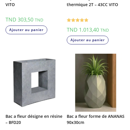
VITO
thermique 2T – 43CC VITO
TND
303,50
TND
Note
5.00
TND
1.013,40
TND
Ajouter au panier
sur 5
Ajouter au panier
Bac a fleur désigne en résine
Bac a fleur forme de ANANAS
– BFD20
90x30cm