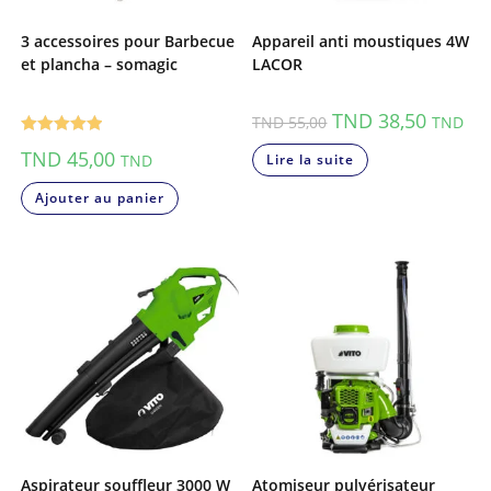
3 accessoires pour Barbecue
Appareil anti moustiques 4W
et plancha – somagic
LACOR
TND
38,50
TND
55,00
TND
Note
5.00
TND
45,00
TND
Lire la suite
sur 5
Ajouter au panier
Aspirateur souffleur 3000 W
Atomiseur pulvérisateur