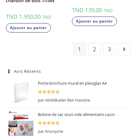
charbon de bois TITAN
TND
139,00
TND
TND
1.950,00
TND
Ajouter au panier
Ajouter au panier
1
2
3
Avis Récents
Porte-brochure mural en plexiglas A4
Note
5
sur
par Abdelkader Ben Hassine
5
Bobine de sac sous vide alimentaire Lacor
Note
5
sur
par Anonyme
5