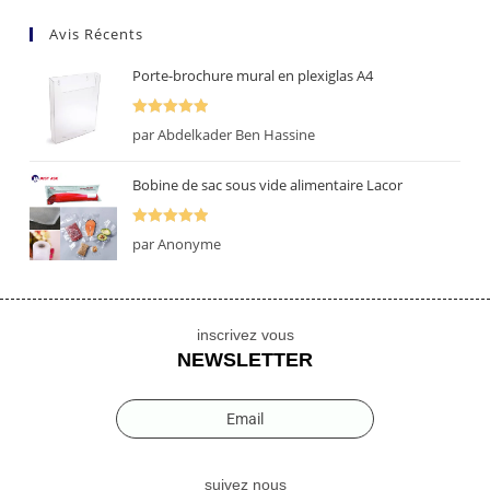
Avis Récents
Porte-brochure mural en plexiglas A4
Note
5
sur
par Abdelkader Ben Hassine
5
Bobine de sac sous vide alimentaire Lacor
Note
5
sur
par Anonyme
5
inscrivez vous
NEWSLETTER
Email
suivez nous