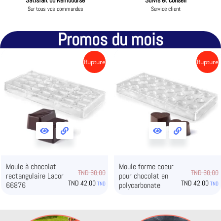
Satisfait ou Remboursé
Suivis et conseil
Sur tous vos commandes
Service client
Promos du mois
Rupture
Rupture
Moule à chocolat
Moule forme coeur
TND
60,00
TND
60,00
rectangulaire Lacor
pour chocolat en
TND
42,00
TND
42,00
66876
TND
polycarbonate
TND