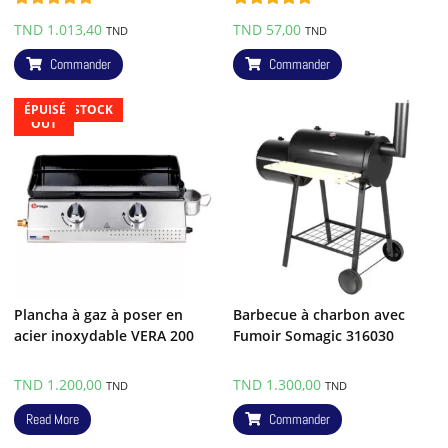
Note
5.00
Note
5.00
TND
1.013,40
TND
57,00
TND
TND
sur 5
sur 5
Commander
Commander
STOCK
STOCK
STOCK
STOCK
STOCK
STOCK
STOCK
STOCK
STOCK
STOCK
OUT OF STOCK
OUT OF STOCK
ÉPUISÉ
OUT
OUT
OUT
OUT
OUT
OUT
OUT
OUT
OUT
OUT
Plancha à gaz à poser en
Barbecue à charbon avec
acier inoxydable VERA 200
Fumoir Somagic 316030
TND
1.200,00
TND
1.300,00
TND
TND
Read More
Commander