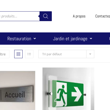
A propos
Contacte
Restauration
Jardin et jardinage
ltre
Tri par défaut