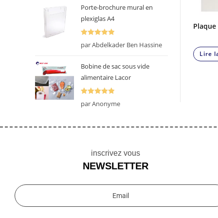
Porte-brochure mural en
plexiglas A4
Plaque 
Note
5
sur
par Abdelkader Ben Hassine
5
Lire l
Bobine de sac sous vide
alimentaire Lacor
Note
5
sur
par Anonyme
5
inscrivez vous
NEWSLETTER
Email