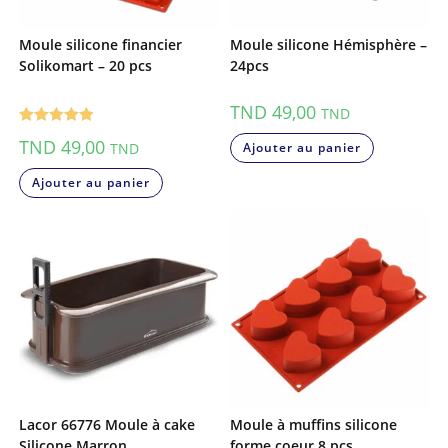
Moule silicone financier
Moule silicone Hémisphère –
Solikomart – 20 pcs
24pcs
TND
49,00
TND
Note
5.00
TND
49,00
TND
Ajouter au panier
sur 5
Ajouter au panier
Lacor 66776 Moule à cake
Moule à muffins silicone
Silicone Marron
forme coeur 8 pcs