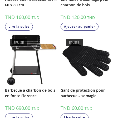
60 x 80 cm
charbon de bois
TND
160,00
TND
120,00
TND
TND
Lire la suite
Ajouter au panier
ÉPUISÉ
ÉPUISÉ
Barbecue à charbon de bois
Gant de protection pour
en fonte Florence
barbecue – somagic
TND
690,00
TND
60,00
TND
TND
Lire la suite
Lire la suite