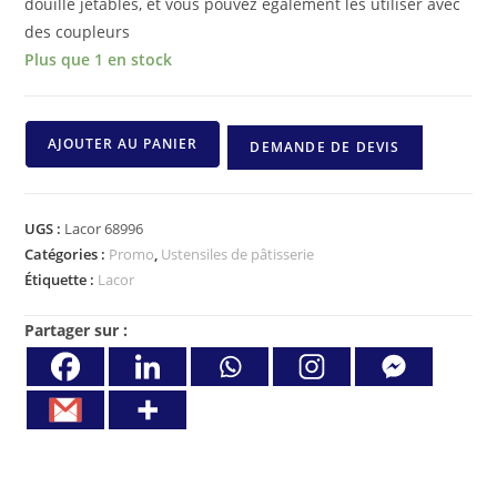
douille jetables, et vous pouvez également les utiliser avec
des coupleurs
Plus que 1 en stock
AJOUTER AU PANIER
DEMANDE DE DEVIS
UGS :
Lacor 68996
Catégories :
Promo
,
Ustensiles de pâtisserie
Étiquette :
Lacor
Partager sur :