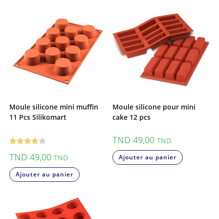
Moule silicone mini muffin
Moule silicone pour mini
11 Pcs Silikomart
cake 12 pcs
TND
49,00
TND
Note
4.00
TND
49,00
TND
Ajouter au panier
sur 5
Ajouter au panier