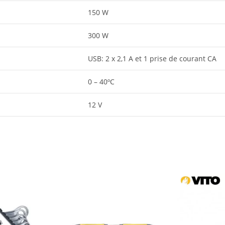
150 W
300 W
USB: 2 x 2,1 A et 1 prise de courant CA
0 – 40ºC
12 V