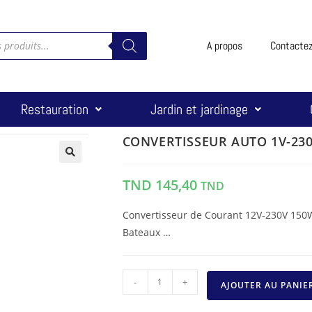
A propos
Contacte
Restauration
Jardin et jardinage
CONVERTISSEUR AUTO 1V-230
🔍
TND
145,40
TND
Convertisseur de Courant 12V-230V 150W
Bateaux …
-
+
AJOUTER AU PANIE