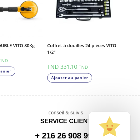
UBLE VITO 80Kg
Coffret à douilles 24 pièces VITO
1/2″
TND
TND
331,10
TND
panier
Ajouter au panier
conseil & suivis
SERVICE CLIENT
+ 216 26 908 999