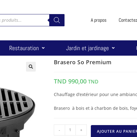
A propos
Contacte
Restauration
Jardin et jardinage
Brasero So Premium
🔍
TND
990,00
TND
Chauffage d’extérieur pour une ambiance 
Brasero à bois et à charbon de bois, foye
-
+
AJOUTER AU PANIE