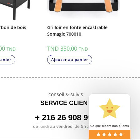
rbon de bois
Grilloir en fonte encastrable
Somagic 700010
00
TND
350,00
TND
TND
panier
Ajouter au panier
conseil & suivis
SERVICE CLIENT
+ 216 26 908 999
de lundi au vendredi de 9h à 17h
Ce que disent nos clients