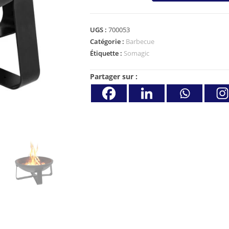
UGS :
700053
Catégorie :
Barbecue
Étiquette :
Somagic
Partager sur :