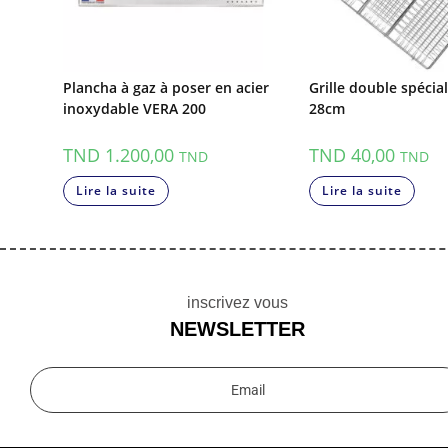
Plancha à gaz à poser en acier
Grille double spéci
inoxydable VERA 200
28cm
TND
1.200,00
TND
40,00
TND
TND
Lire la suite
Lire la suite
inscrivez vous
NEWSLETTER
Email